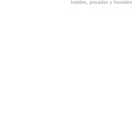
hoteles, posadas y hostales
información sobre sitios tur
Contacto
Copyright © 