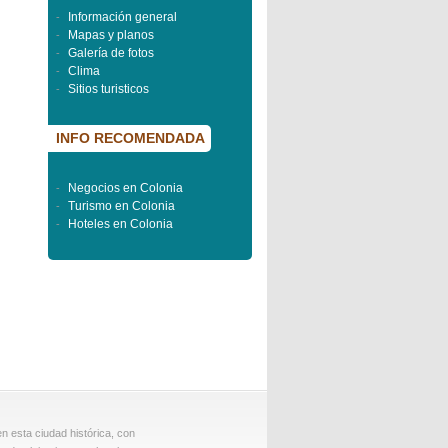
Información general
-
Mapas y planos
-
Galería de fotos
-
Clima
-
Sitios turisticos
-
INFO RECOMENDADA
Negocios en Colonia
-
Turismo en Colonia
-
Hoteles en Colonia
-
n esta ciudad histórica, con