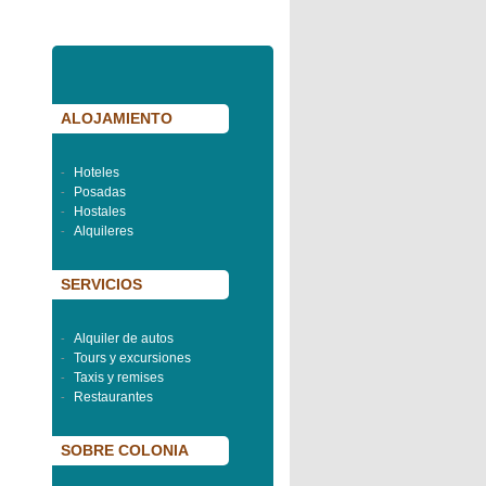
ALOJAMIENTO
Hoteles
-
Posadas
-
Hostales
-
Alquileres
-
SERVICIOS
Alquiler de autos
-
Tours y excursiones
-
Taxis y remises
-
Restaurantes
-
SOBRE COLONIA